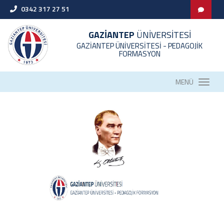
0342 317 27 51
GAZİANTEP
ÜNİVERSİTESİ
GAZİANTEP ÜNİVERSİTESİ - PEDAGOJİK
FORMASYON
MENÜ