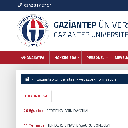
0342 317 27 51
GAZİANTEP
ÜNİVERS
GAZİANTEP ÜNİVERSİTE
ANASAYFA
HAKKIMIZDA
PERSONEL
MEVZU
Gaziantep Üniversitesi - Pedagojik Formasyon
DUYURULAR
26 Ağustos
SERTİFİKALARIN DAĞITIMI
11 Temmuz
TEK DERS SINAVI BAŞVURU SONUÇLARI